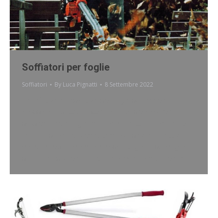
Soffiatori per foglie
Soffiatori
By
Luca Pignatti
8 Settembre 2022
Il soffiatore e aspiratore per foglie può essere a
scoppio o a batteria. Attrezzo nato per risolvere il
problema delle foglie, ma che si adatta anche ad altri
usi. Può pulire velocemente marciapiedi e vialetti dai
residui di erba che rimane dopo il taglio. Ripulire grandi
piazzali da polvere o cartacce, riesce a rimuovere le…