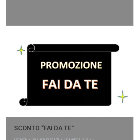
Valida fino al 31 dicembre 2024 salvo esaurimento
scorte Ulteriori informazioni alla pagina dedicata:
Attrezzi per potatura
SCONTO “FAI DA TE”
Offerte
By
Luca Pignatti
10 Gennaio 2023