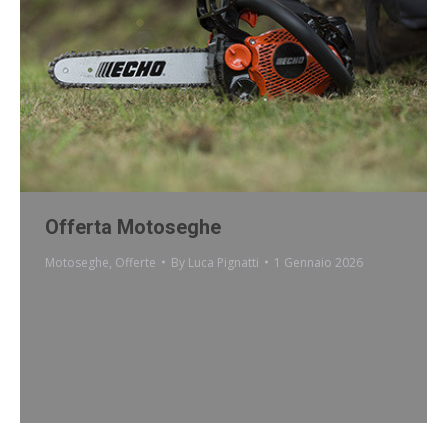
Offerta Motoseghe
Motoseghe
,
Offerte
By
Luca Pignatti
1 Gennaio 2026
Tantissime motoseghe in offerta. Elettriche a partire
da 90 €. A scoppio a partire da 179 € Potatura
Professionale da 319 €. Ulteriori sconti aggiuntivi
riservati ai Giardinieri. Sono Solo alcuni esempi.
Ulteriori info vedi alla pagina dedicata Motoseghe