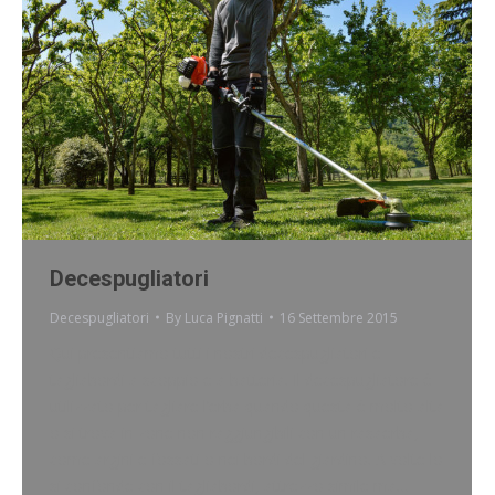
Decespugliatori
Decespugliatori
By
Luca Pignatti
16 Settembre 2015
Qui presentiamo tutti i nostri decespugliatori e
tagliabordi a scoppio e a batteria. Il decespugliatore è
utilizzato per tagliare l’erba quando questa è molto alta
o si trova in zone non raggiungibili con un rasaerba,
come argini e fossati o nei bordi del giardino. A volte lo
si confonde con il tagliabordi, attrezzo simile ma…