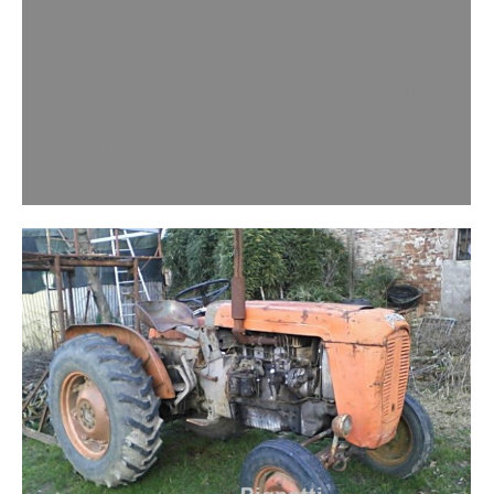
rasaerba usati, rasaerba, motoseghe, decespugliatori,
tosasiepi, carriole, ecc.. MOTOSEGA POTATURA
ECHO CS2600, motore rifatto, pompa olio nuova,
GARANZIA 1 anno, prezzo 240 € TRATTORINO JHON
DEER RH1028 o CASTELGARDEN 72, raccolta e
scarico posteriore, cambio idrostatico a leva manuale,
taglio 72 cm. Tagliandato, sostituito cinghia…