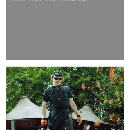
Se sei un utilizzatore già esperto e voi risparmiare
qualche soldino, noi ti facciamo lo sconto. Con
acquisto in modalità “FAI DA TE“, hai diritto ad uno
sconto che va da 15€ a 50€ su tutti gli attrezzi da
giardino manuali e sui rasaerba serie Combi, delle
gamme ECHO, STIGA e Greenworks Sconto rispetto
al…