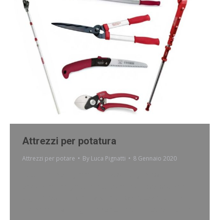
Attrezzi per potatura
Attrezzi per potare
By
Luca Pignatti
8 Gennaio 2020
Tutta la nostra gamma di forbici, tagliasiepi,
troncarami, seghetti, svettatoi manuali per potare o
tagliare erba. ARCHMAN è un produttore italiano
con sede a Maniago, il distretto della coltelleria italiano