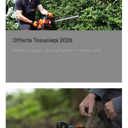
Offerta Tosasiepi 2026
Offerte
,
Tosasiepi
By
Luca Pignatti
1 Gennaio 2026
Tosasiepi elettrici, a batteria e a scoppio in offerta fino
al 28/02/2026. A Partire da 122 €. OFFERTA – HC 2020
R OFFERTA – HCR 185ES