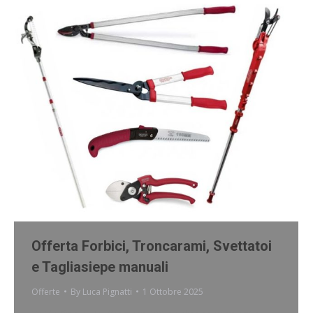
Offerta Forbici, Troncarami, Svettatoi
e Tagliasiepe manuali
Offerte
By
Luca Pignatti
1 Ottobre 2025