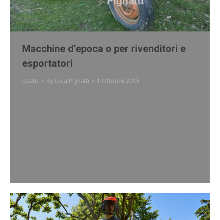
Macchine d’epoca o per rivenditori e
esportatori
Usato
By
Luca Pignatti
1 Ottobre 2015
Qui abbiamo alcuni trattori d’epoca, o altri trattori o
motocoltivatori usati, funzionanti sulle quali però, non
è possibile riconoscere la Garanzia usato prevista dalla
legge perchè sono macchine molto vecchie (oltre i 20
anni), oppure non sono in regola con le normative di
sicurezza vigenti ed è troppo costoso metterle a
norma. Questi attrezzi sono…