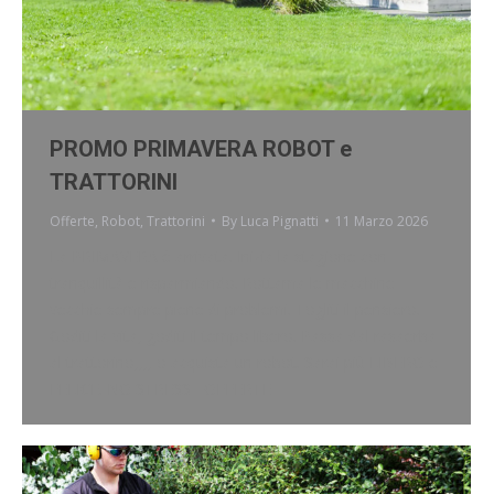
PROMO PRIMAVERA ROBOT e
TRATTORINI
Offerte
,
Robot
,
Trattorini
By
Luca Pignatti
11 Marzo 2026
La PRIMAVERA è arrivata. Inizia la stagione con
tranquillità e risparmiando. Rottama le macchine
vecchie sempre piene di problemi. Togliti il pensiero.
Goditi la vita, goditi il tempo libero. Passa dal rasaerba
al trattorino,,,, o acquista un robot. Sarai più LIBERO e
FELICE. NO STRESS OFFERTE