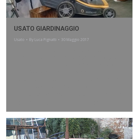
USATO GIARDINAGGIO
Usato
By
Luca Pignatti
30 Maggio 2017
Qui inseriamo tutti gli attrezzi da giardinaggio, trattorini
rasaerba usati, rasaerba, motoseghe, decespugliatori,
tosasiepi, carriole, ecc.. MOTOSEGA POTATURA
ECHO CS2600, motore rifatto, pompa olio nuova,
GARANZIA 1 anno, prezzo 240 € TRATTORINO JHON
DEER RH1028 o CASTELGARDEN 72, raccolta e
scarico posteriore, cambio idrostatico a leva manuale,
taglio 72 cm. Tagliandato, sostituito cinghia…