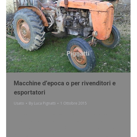
Macchine d’epoca o per rivenditori e
esportatori
Usato
By
Luca Pignatti
1 Ottobre 2015
Qui abbiamo alcuni trattori d’epoca, o altri trattori o
motocoltivatori usati, funzionanti sulle quali però, non
è possibile riconoscere la Garanzia usato prevista dalla
legge perchè sono macchine molto vecchie (oltre i 20