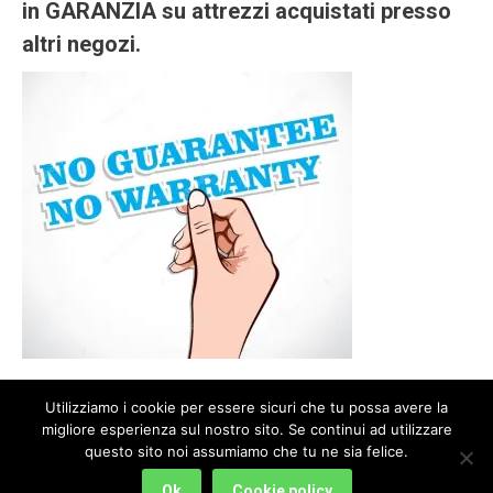
in GARANZIA
su attrezzi acquistati presso
altri negozi.
Utilizziamo i cookie per essere sicuri che tu possa avere la
migliore esperienza sul nostro sito. Se continui ad utilizzare
questo sito noi assumiamo che tu ne sia felice.
PIGNATTI ERASMO PEMAG - S. S. 468, 82 - 41012 - Carpi (MO) - Fraz. San
Marino | P.IVA 03727820361 | Tel. 059 687074
Ok
Cookie policy