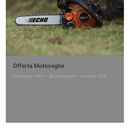
Offerta Motoseghe
Motoseghe
,
Offerte
By
Luca Pignatti
1 Gennaio 2026
Tantissime motoseghe in offerta. Elettriche a partire
da 90 €. A scoppio a partire da 179 € Potatura
Professionale da 319 €. Ulteriori sconti aggiuntivi
riservati ai Giardinieri. Sono Solo alcuni esempi.
Ulteriori info vedi alla pagina dedicata Motoseghe