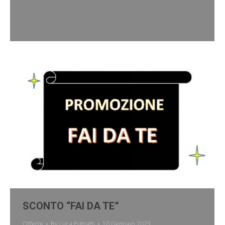
Valida fino al 31 dicembre 2024 salvo esaurimento
scorte Ulteriori informazioni alla pagina dedicata:
Attrezzi per potatura
SCONTO “FAI DA TE”
Offerte
By
Luca Pignatti
10 Gennaio 2023