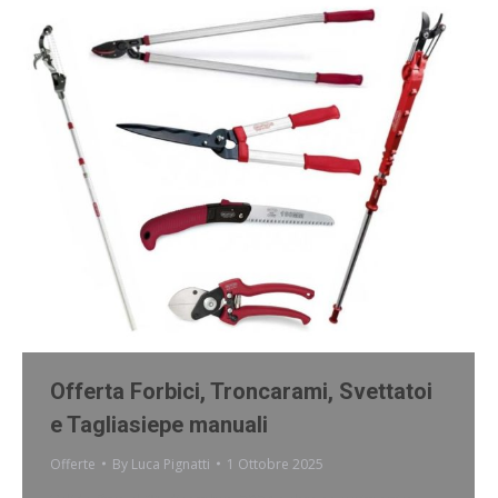
Offerta Forbici, Troncarami, Svettatoi
e Tagliasiepe manuali
Offerte
By
Luca Pignatti
1 Ottobre 2025