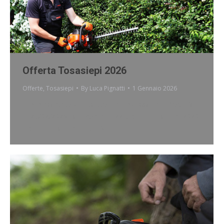
Offerta Tosasiepi 2026
Offerte
,
Tosasiepi
By
Luca Pignatti
1 Gennaio 2026
Tosasiepi elettrici, a batteria e a scoppio in offerta fino
al 28/02/2026. A Partire da 122 €. OFFERTA – HC 2020
R OFFERTA – HCR 185ES