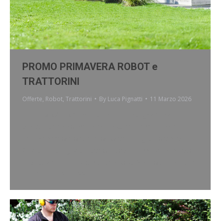
PROMO PRIMAVERA ROBOT e
TRATTORINI
Offerte
,
Robot
,
Trattorini
By
Luca Pignatti
11 Marzo 2026
La PRIMAVERA è arrivata. Inizia la stagione con
tranquillità e risparmiando. Rottama le macchine
vecchie sempre piene di problemi. Togliti il pensiero.
Goditi la vita, goditi il tempo libero. Passa dal rasaerba
al trattorino,,,, o acquista un robot. Sarai più LIBERO e
FELICE. NO STRESS OFFERTE