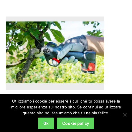
Utilizziamo i cookie per essere sicuri che tu possa avere la
migliore esperienza sul nostro sito. Se continui ad utilizzare
questo sito noi assumiamo che tu ne sia felice.
PIGNATTI ERASMO PEMAG - S. S. 468, 82 - 41012 - Carpi (MO) - Fraz. San
Marino | P.IVA 03727820361 | Tel. 059 687074
Ok
Cookie policy
Bottom Menu