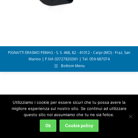
PIGNATTI ERASMO PEMAG - S. S. 468, 82 - 41012 - Carpi (MO) - Fraz. San
Marino | P.IVA 03727820361 | Tel. 059 687074
Bottom Menu
Utilizziamo i cookie per essere sicuri che tu possa avere la
migliore esperienza sul nostro sito. Se continui ad utilizzare
questo sito noi assumiamo che tu ne sia felice.
Ok
Cookie policy