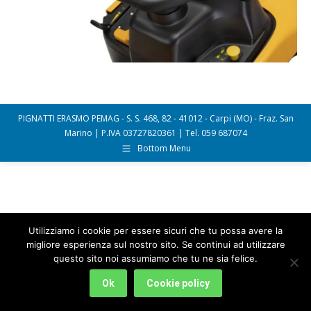
PIGNATTI ERASMO PEMAG - S. S. 468, 82 - 41012 - Carpi (MO) - Fraz. San
Marino | P.IVA 03727820361 | Tel. 059 687074
Bottom Menu
Utilizziamo i cookie per essere sicuri che tu possa avere la
migliore esperienza sul nostro sito. Se continui ad utilizzare
questo sito noi assumiamo che tu ne sia felice.
Ok
Cookie policy