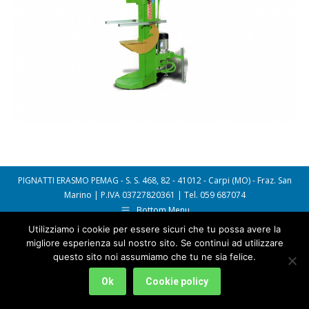
PIGNATTI ERASMO PEMAG - S. S. 468, 82 - 41012 - Carpi (MO) - Fraz. San
Marino | P.IVA 03727820361 | Tel. 059 687074
Bottom Menu
Utilizziamo i cookie per essere sicuri che tu possa avere la
migliore esperienza sul nostro sito. Se continui ad utilizzare
questo sito noi assumiamo che tu ne sia felice.
Ok
Cookie policy