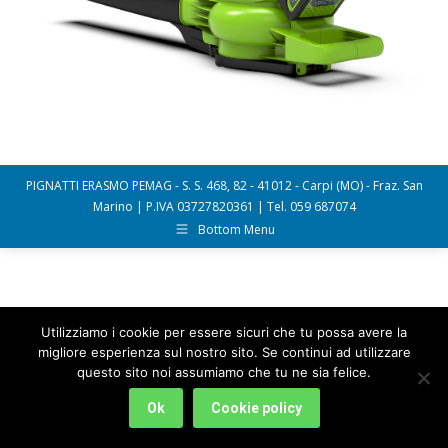
PIGNATTI ERASMO PEMAG - S. S. 468, 82 - 41012 - Carpi (MO) - Fraz. San
Marino | P.IVA 03727820361 | Tel. 059 687074
Bottom Menu
Utilizziamo i cookie per essere sicuri che tu possa avere la
migliore esperienza sul nostro sito. Se continui ad utilizzare
questo sito noi assumiamo che tu ne sia felice.
Ok
Cookie policy