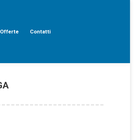
erte
Contatti
 Offerte
Contatti
GA