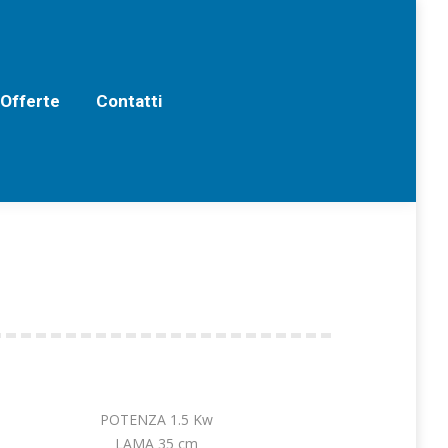
erte
Contatti
 Offerte
Contatti
POTENZA 1.5 Kw
LAMA 35 cm