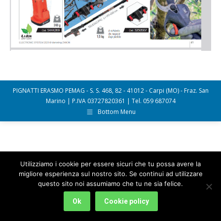
PIGNATTI ERASMO PEMAG - S. S. 468, 82 - 41012 - Carpi (MO) - Fraz. San
Marino | P.IVA 03727820361 | Tel. 059 687074
Bottom Menu
Utilizziamo i cookie per essere sicuri che tu possa avere la
migliore esperienza sul nostro sito. Se continui ad utilizzare
questo sito noi assumiamo che tu ne sia felice.
Ok
Cookie policy