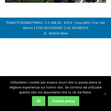
PIGNATTI ERASMO PEMAG - S. S. 468, 82 - 41012 - Carpi (MO) - Fraz. San
Marino | P.IVA 03727820361 | Tel. 059 687074
Bottom Menu
Utilizziamo i cookie per essere sicuri che tu possa avere la
migliore esperienza sul nostro sito. Se continui ad utilizzare
questo sito noi assumiamo che tu ne sia felice.
Ok
Cookie policy